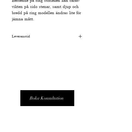
Beroende på ring storleken kan carat-
vikten på sido stenar, samt djup och
bredd på ring modellen ändras lite för
jämna mått.
Leveranstid
Normal:
10-15 Arbetsdagar
Express:
6-10 Arbetsdagar (+500 kr)
BOKA EN ONLINE
KONSULTATION
MED VÅRA EXPERTER
Boka Konsultation
Följ oss för inspiration