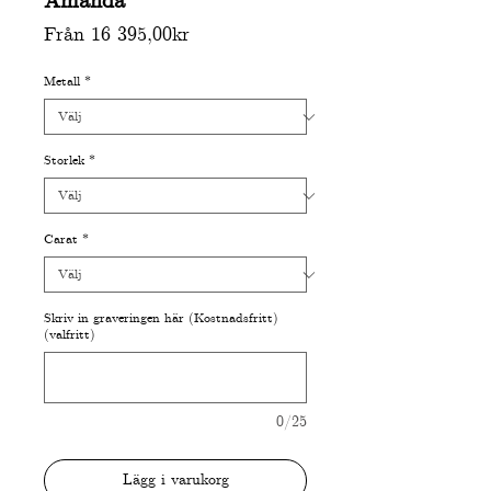
Amanda
Reapris
Från
16 395,00kr
Metall
*
Storlek
*
Carat
*
Skriv in graveringen här (Kostnadsfritt)
(valfritt)
0/25
Lägg i varukorg