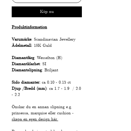
Köp nu
Produktinformation
Varumärke
: Scandinavian Jewellery
Ädelmetall
: 18K Guld
Diamantfärg
: Wesselton (H)
Diamantklarhet
: SI
Diamantslipning
: Briljant
Sido diamanter:
ca 0.10 - 0.15 ct
Djup /Bredd (mm)
: ca 1.7 - 1.9 / 2.0
- 2.2
Önskar du en annan slipning e.g.
prinsessa, marquise eller cushion -
skapa en egen design här.