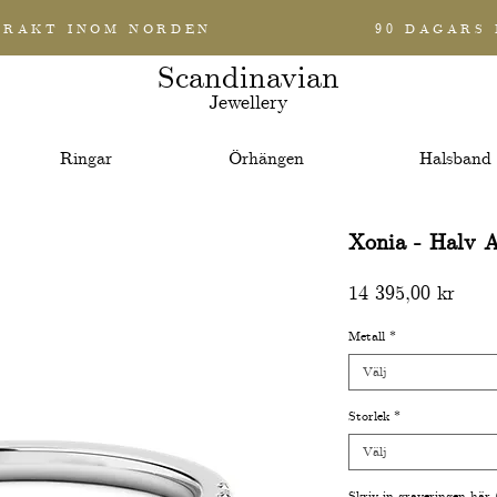
FRAKT INOM NORDEN
90 DAGARS
Scandinavian
Jewellery
Ringar
Örhängen
Halsband
Xonia - Halv A
Pris
14 395,00 kr
Metall
*
Välj
Storlek
*
Välj
Skriv in graveringen här 