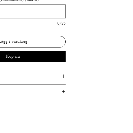
0/25
Lägg i varukorg
Köp nu
sdagar
dagar (+500 kr)
vian Jewellery
d
39 ct
ljant