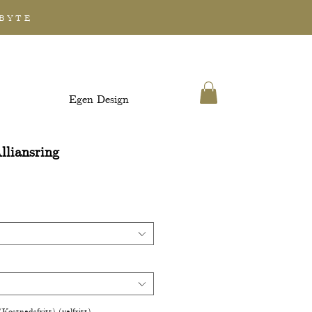
 BYTE
Egen Design
lliansring
(Kostnadsfritt) (valfritt)