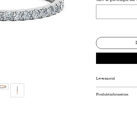
Leveranstid
Normal
: 10-15 Arbet
Produktinformation
Express
: 6-10 Arbets
Varumärke
: Scandina
Ädelmetall
: 18K Gul
Diamanter Totalt
: 0.
Diamantslipning
: Bri