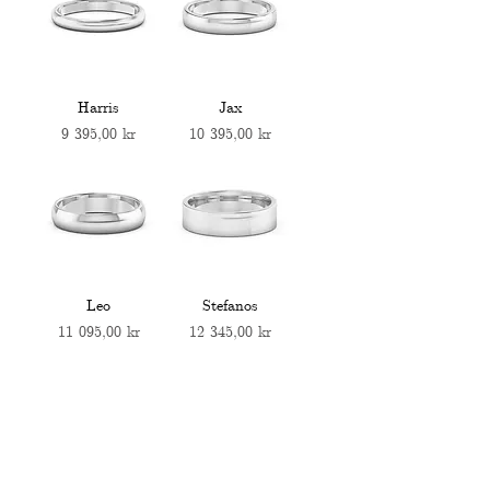
Harris
Jax
Pris
Pris
9 395,00 kr
10 395,00 kr
Leo
Stefanos
Pris
Pris
11 095,00 kr
12 345,00 kr
BOKA EN ONLINE
KONSULTATION