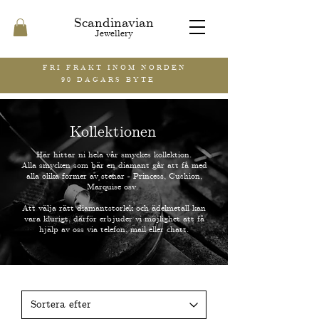
Scandinavian
Jewellery
FRI FRAKT INOM NORDEN
90 DAGARS BYTE
Kollektionen
Här hittar ni hela vår smyckes kollektion.
Alla smycken som bär en diamant går att få med
alla olika former av stenar - Princess, Cushion,
Marquise osv.
Att välja rätt diamantstorlek och ädelmetall kan
vara klurigt, därför erbjuder vi möjlighet att få
hjälp av oss via telefon, mail eller chatt.